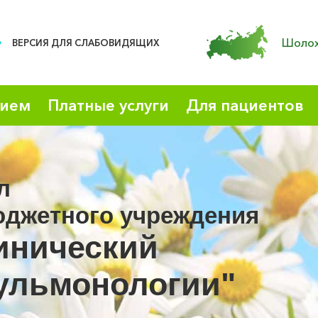
Шолох
ВЕРСИЯ ДЛЯ СЛАБОВИДЯЩИХ
рием
Платные услуги
Для пациентов
л
юджетного учреждения
инический
ульмонологии"